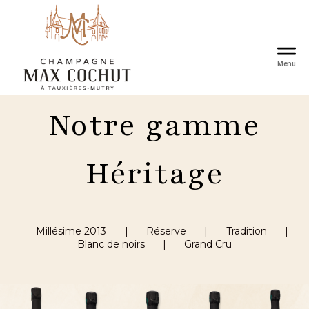
Menu
Champagne
Notre gamme
Max
Cochut
Héritage
Millésime 2013
|
Réserve
|
Tradition
|
Blanc de noirs
|
Grand Cru