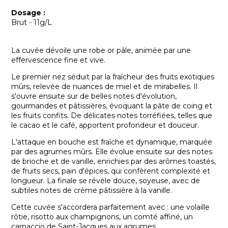
Dosage :
Brut - 11g/L
La cuvée dévoile une robe or pâle, animée par une
effervescence fine et vive.
Le premier nez séduit par la fraîcheur des fruits exotiques
mûrs, relevée de nuances de miel et de mirabelles. Il
s'ouvre ensuite sur de belles notes d'évolution,
gourmandes et pâtissières, évoquant la pâte de coing et
les fruits confits. De délicates notes torréfiées, telles que
le cacao et le café, apportent profondeur et douceur.
L'attaque en bouche est fraîche et dynamique, marquée
par des agrumes mûrs. Elle évolue ensuite sur des notes
de brioche et de vanille, enrichies par des arômes toastés,
de fruits secs, pain d'épices, qui confèrent complexité et
longueur. La finale se révèle douce, soyeuse, avec de
subtiles notes de crème pâtissière à la vanille.
Cette cuvée s'accordera parfaitement avec : une volaille
rôtie, risotto aux champignons, un comté affiné, un
carpaccio de Saint-Jacques aux agrumes.