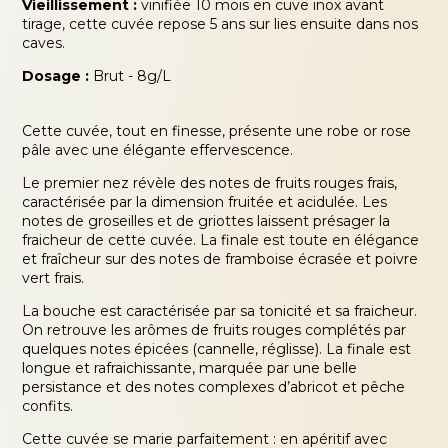
Vieillissement :
vinifiée 10 mois en cuve inox avant
tirage, cette cuvée repose 5 ans sur lies ensuite dans nos
caves.
Dosage :
Brut - 8g/L
Cette cuvée, tout en finesse, présente une robe or rose
pâle avec une élégante effervescence.
Le premier nez révèle des notes de fruits rouges frais,
caractérisée par la dimension fruitée et acidulée. Les
notes de groseilles et de griottes laissent présager la
fraicheur de cette cuvée. La finale est toute en élégance
et fraîcheur sur des notes de framboise écrasée et poivre
vert frais.
La bouche est caractérisée par sa tonicité et sa fraicheur.
On retrouve les arômes de fruits rouges complétés par
quelques notes épicées (cannelle, réglisse). La finale est
longue et rafraichissante, marquée par une belle
persistance et des notes complexes d’abricot et pêche
confits.
Cette cuvée se marie parfaitement : en apéritif avec